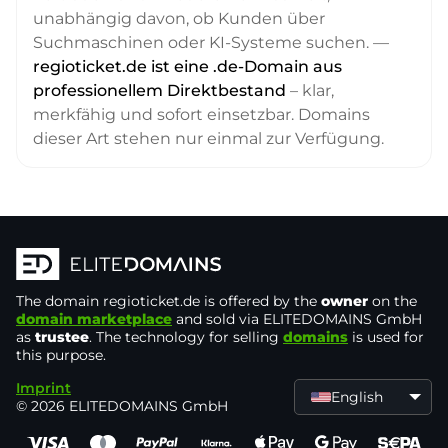
unabhängig davon, ob Kunden über
Suchmaschinen oder KI-Systeme suchen. —
regioticket.de ist eine .de-Domain aus
professionellem Direktbestand
– klar,
merkfähig und sofort einsetzbar. Domains
dieser Art stehen nur einmal zur Verfügung.
The domain
regioticket.de
is offered by the
owner
on the
domain marketplace
and sold via ELITEDOMAINS GmbH
as
trustee
. The technology for selling
domains
is used for
this purpose.
Imprint
English
© 2026 ELITEDOMAINS GmbH