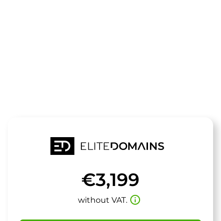
The domain
regioticket.d
is for sale
€3,199
info_outline
without VAT.