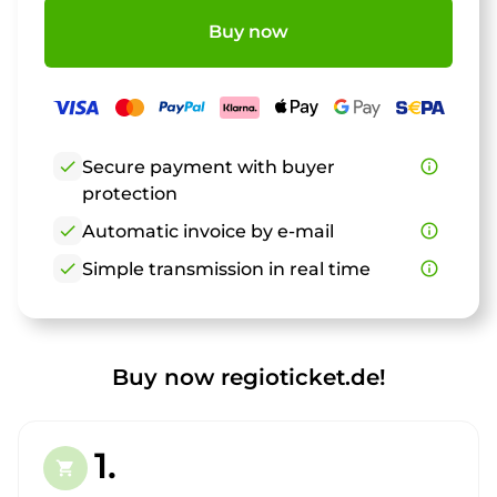
Buy now
check
Secure payment with buyer
info_outline
protection
check
Automatic invoice by e-mail
info_outline
check
Simple transmission in real time
info_outline
Buy now regioticket.de!
1.
shopping_cart