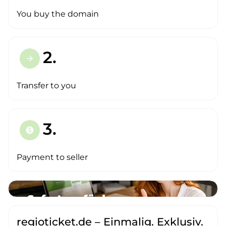
You buy the domain
2.
arrow_forward
Transfer to you
3.
paid
Payment to seller
regioticket.de – Einmalig. Exklusiv.